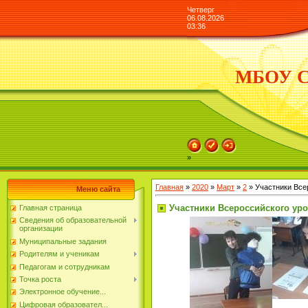
Четверг
06.08.2026
03:36
МБОУ СО
»
Главная
»
2020
»
Март
»
2
» Участники Все
Меню сайта
Участники Всероссийского ур
Главная страница
Сведения об образовательной
организации
Муниципальные задания
Родителям и ученикам
Педагогам и сотрудникам
Точка роста
Электронное обучение...
Цифровая образовател...