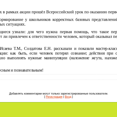
сах в рамках акции прошёл Всероссийский урок по оказанию пер
ормирование у школьников корректных базовых представлен
ых ситуациях.
щиеся узнали: для чего нужна первая помощь, что такое пе
т ли привлечен к ответственности человек, который оказывал 
Исаева Т.М., Солдатова Е.Н. рассказали и показали мастер-кла
ции: как быть, если человек потерял сознание; действия при 
жно выполнять нужные манипуляции (наложение жгута, наложен
есным и познавательным!
Добавлять комментарии могут только зарегистрированные пользователи.
[
Регистрация
|
Вход
]