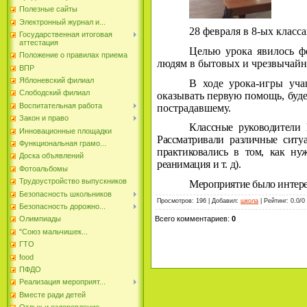
Полезные сайты
Электронный журнал и...
28 февраля в 8-ых клас
Государственная итоговая
аттестация
Целью урока явилось ф
Положение о правилах приема
людям в бытовых и чрезвычайн
ВПР
Яблоневский филиал
В ходе урока-игры уча
Слободский филиал
оказывать первую помощь, буде
Воспитательная работа
пострадавшему.
Закон и право
Классные руководители 
Инновационные площадки
Рассматривали различные ситуа
Функциональная грамо...
практиковались в том, как ну
Доска объявлений
реанимация и т. д).
Фотоальбомы
Трудоустройство выпускников
Мероприятие было интер
Безопасность школьников
Просмотров
:
196
|
Добавил
:
школа
|
Рейтинг
:
0.0
/
0
Безопасность дорожно...
Всего комментариев
:
0
Олимпиады
"Союз мальчишек...
ГТО
food
ПФДО
Реализация мероприят...
Вместе ради детей