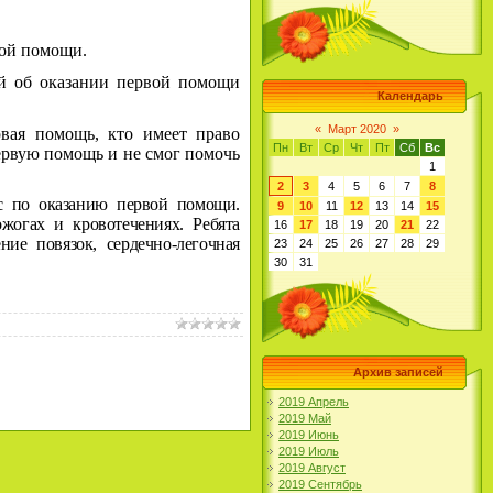
вой помощи.
ий об оказании первой помощи
Календарь
«
Март 2020
»
рвая помощь, кто имеет право
Пн
Вт
Ср
Чт
Пт
Сб
Вс
первую помощь и не смог помочь
1
2
3
4
5
6
7
8
сс по оказанию первой помощи.
9
10
11
12
13
14
15
ожогах и кровотечениях. Ребята
16
17
18
19
20
21
22
ие повязок, сердечно-легочная
23
24
25
26
27
28
29
30
31
Архив записей
2019 Апрель
2019 Май
2019 Июнь
2019 Июль
2019 Август
2019 Сентябрь