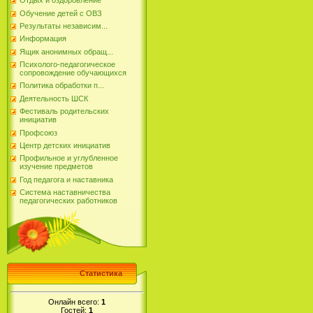
Отдых и оздоровление
Обучение детей с ОВЗ
Результаты независим...
Информация
Ящик анонимных обращ...
Психолого-педагогическое
сопровождение обучающихся
Политика обработки п...
Деятельность ШСК
Фестиваль родительских
инициатив
Профсоюз
Центр детских инициатив
Профильное и углубленное
изучение предметов
Год педагога и наставника
Система наставничества
педагогических работников
Статистика
Онлайн всего:
1
Гостей:
1