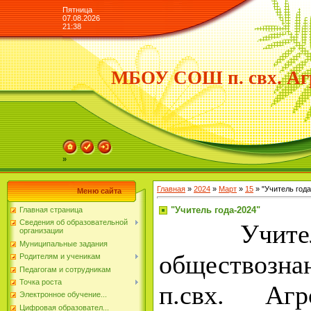
Пятница
07.08.2026
21:38
МБОУ СОШ п. свх. Аг
»
Главная
»
2024
»
Март
»
15
» "Учитель года
Меню сайта
"Учитель года-2024"
Главная страница
Сведения об образовательной
Учитель
организации
Муниципальные задания
обществоз
Родителям и ученикам
Педагогам и сотрудникам
Точка роста
п.свх. Агр
Электронное обучение...
Цифровая образовател...