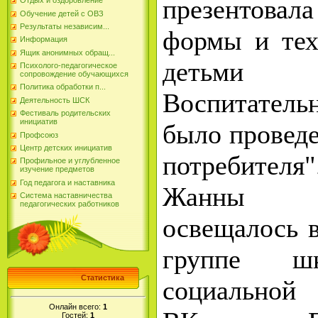
презентовал
Отдых и оздоровление
Обучение детей с ОВЗ
Результаты независим...
формы и тех
Информация
Ящик анонимных обращ...
детьми
Психолого-педагогическое
сопровождение обучающихся
Политика обработки п...
Воспитател
Деятельность ШСК
Фестиваль родительских
инициатив
было проведе
Профсоюз
Центр детских инициатив
потребител
Профильное и углубленное
изучение предметов
Год педагога и наставника
Жанны 
Система наставничества
педагогических работников
освещалось 
группе 
Статистика
социал
Онлайн всего:
1
Гостей:
1