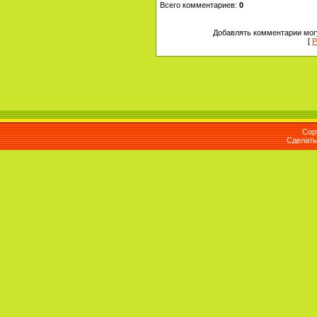
Всего комментариев
:
0
Добавлять комментарии могу
[
Р
Cop
Сделат