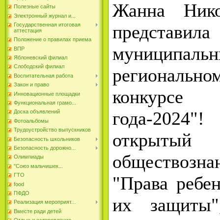
Жанна Нико
Полезные сайты
Электронный журнал и...
представи
Государственная итоговая
аттестация
Положение о правилах приема
муниципал
ВПР
Яблоневский филиал
Слободский филиал
региональ
Воспитательная работа
Закон и право
конкурс
Инновационные площадки
Функциональная грамо...
года-2024"!
Доска объявлений
Фотоальбомы
Трудоустройство выпускников
открыт
Безопасность школьников
Безопасность дорожно...
обществоз
Олимпиады
"Союз мальчишек...
ГТО
"Права ребе
food
ПФДО
их защиты"
Реализация мероприят...
Вместе ради детей