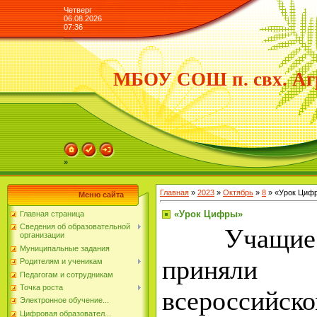
Четверг
06.08.2026
07:36
МБОУ СОШ п. свх. Аг
»
Главная
»
2023
»
Октябрь
»
8
» «Урок Циф
Меню сайта
«Урок Цифры»
Главная страница
Сведения об образовательной
Учащиеся
организации
Муниципальные задания
приняли
Родителям и ученикам
Педагогам и сотрудникам
Точка роста
всероссийск
Электронное обучение...
Цифровая образовател...