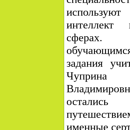
используют
интеллект 
сферах
обучающи
задания учи
Чупри
Владимиро
осталис
путешеств
именные сер