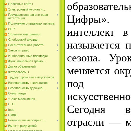
образователь
Полезные сайты
Электронный журнал и...
Цифры». «
Государственная итоговая
аттестация
Положение о правилах приема
интеллект в
ВПР
Яблоневский филиал
Слободский филиал
называется 
Воспитательная работа
Закон и право
сезона.
Урок
Инновационные площадки
Функциональная грамо...
меняется ок
Доска объявлений
Фотоальбомы
Трудоустройство выпускников
под во
Безопасность школьников
Безопасность дорожно...
искусствен
Олимпиады
"Союз мальчишек...
ГТО
Сегодня в
food
ПФДО
отрасли — м
Реализация мероприят...
Вместе ради детей