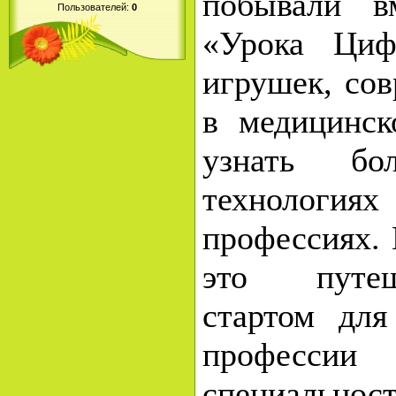
побывали в
Пользователей:
0
«Урока Циф
игрушек, со
в медицинск
узнать б
техноло
профессиях.
это путеш
стартом дл
професс
специальнос