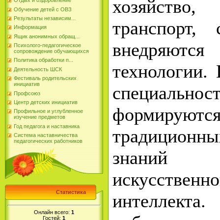
хозяйство,
Отдых и оздоровление
Обучение детей с ОВЗ
Результаты независим...
транспорт,
Информация
Ящик анонимных обращ...
внедряютс
Психолого-педагогическое
сопровождение обучающихся
Политика обработки п...
технологии.
Деятельность ШСК
Фестиваль родительских
инициатив
специальн
Профсоюз
Центр детских инициатив
формирую
Профильное и углубленное
изучение предметов
Год педагога и наставника
традиционн
Система наставничества
педагогических работников
знаний
искусственно
Статистика
интеллек
Онлайн всего:
1
Гостей:
1