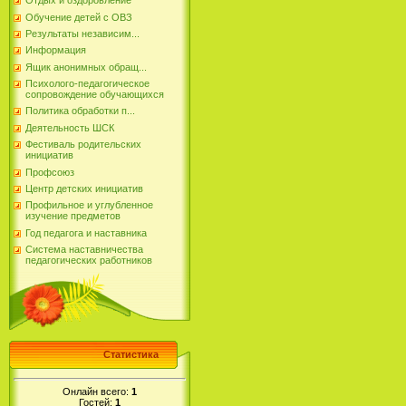
Отдых и оздоровление
Обучение детей с ОВЗ
Результаты независим...
Информация
Ящик анонимных обращ...
Психолого-педагогическое
сопровождение обучающихся
Политика обработки п...
Деятельность ШСК
Фестиваль родительских
инициатив
Профсоюз
Центр детских инициатив
Профильное и углубленное
изучение предметов
Год педагога и наставника
Система наставничества
педагогических работников
Статистика
Онлайн всего:
1
Гостей:
1