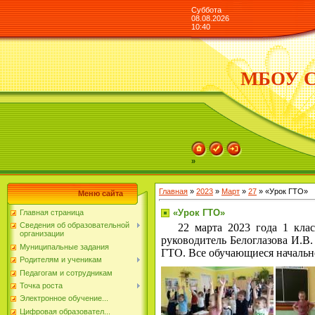
Суббота
08.08.2026
10:40
МБОУ СО
»
Главная
»
2023
»
Март
»
27
» «Урок ГТО»
Меню сайта
«Урок ГТО»
Главная страница
Сведения об образовательной
22 марта 2023 года 1 клас
организации
руководитель Белоглазова И.В
Муниципальные задания
ГТО. Все обучающиеся начально
Родителям и ученикам
Педагогам и сотрудникам
Точка роста
Электронное обучение...
Цифровая образовател...