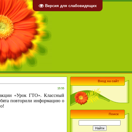
Версия для слабовидящих
Вход на сайт
15:55
акции «Урок ГТО». Классный
ребята повторили информацию о
о!
Поиск