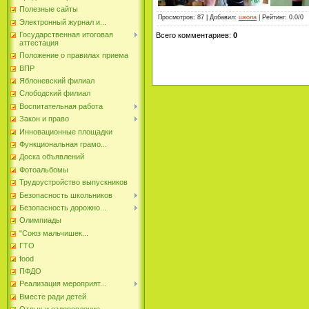
Полезные сайты
Просмотров
:
87
|
Добавил
:
школа
|
Рейтинг
:
0.0
/
0
Электронный журнал и...
Государственная итоговая
Всего комментариев
:
0
аттестация
Положение о правилах приема
ВПР
Яблоневский филиал
Слободский филиал
Воспитательная работа
Закон и право
Инновационные площадки
Функциональная грамо...
Доска объявлений
Фотоальбомы
Трудоустройство выпускников
Безопасность школьников
Безопасность дорожно...
Олимпиады
"Союз мальчишек...
ГТО
food
ПФДО
Реализация мероприят...
Вместе ради детей