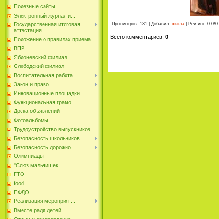
Полезные сайты
Электронный журнал и...
Просмотров
:
131
|
Добавил
:
школа
|
Рейтинг
:
0.0
/
0
Государственная итоговая
аттестация
Всего комментариев
:
0
Положение о правилах приема
ВПР
Яблоневский филиал
Слободский филиал
Воспитательная работа
Закон и право
Инновационные площадки
Функциональная грамо...
Доска объявлений
Фотоальбомы
Трудоустройство выпускников
Безопасность школьников
Безопасность дорожно...
Олимпиады
"Союз мальчишек...
ГТО
food
ПФДО
Реализация мероприят...
Вместе ради детей