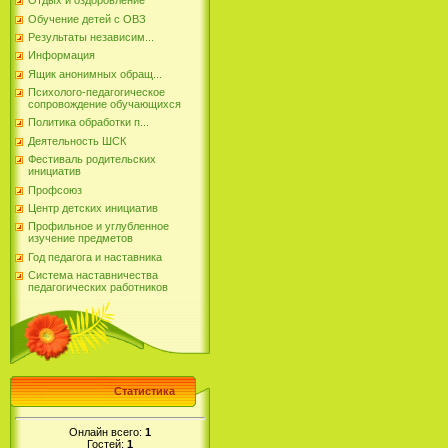
Отдых и оздоровление
Обучение детей с ОВЗ
Результаты независим...
Информация
Ящик анонимных обращ...
Психолого-педагогическое
сопровождение обучающихся
Политика обработки п...
Деятельность ШСК
Фестиваль родительских
инициатив
Профсоюз
Центр детских инициатив
Профильное и углубленное
изучение предметов
Год педагога и наставника
Система наставничества
педагогических работников
Статистика
Онлайн всего:
1
Гостей:
1