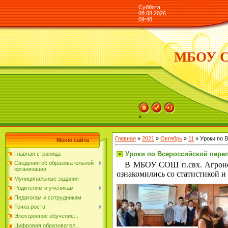
Суббота
08.08.2026
09:48
МБОУ СО
»
Главная
»
2021
»
Октябрь
»
11
» Уроки по 
Меню сайта
Уроки по Всероссийской пере
Главная страница
Сведения об образовательной
В МБОУ СОШ п.свх. Агроном 
организации
ознакомились со статистикой 
Муниципальные задания
Родителям и ученикам
Педагогам и сотрудникам
Точка роста
Электронное обучение...
Цифровая образовател...