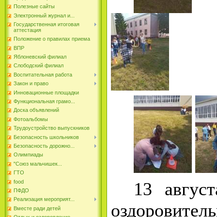
Полезные сайты
Электронный журнал и...
Государственная итоговая
аттестация
Положение о правилах приема
ВПР
Яблоневский филиал
Слободский филиал
Воспитательная работа
Закон и право
Инновационные площадки
Функциональная грамо...
Доска объявлений
Фотоальбомы
Трудоустройство выпускников
Безопасность школьников
Безопасность дорожно...
Олимпиады
"Союз мальчишек...
ГТО
food
13 авгус
ПФДО
Реализация мероприят...
оздоровит
Вместе ради детей