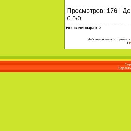
Просмотров
:
176
|
До
0.0
/
0
Всего комментариев
:
0
Добавлять комментарии могу
[
Р
Cop
Сделат