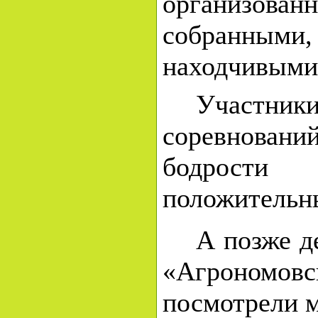
организ
собранны
находчивыми
Участник
соревновани
бодрос
положительн
А позже д
«Агроном
посмотрели 