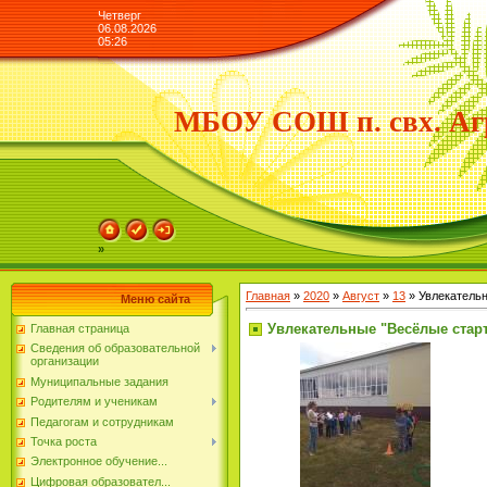
Четверг
06.08.2026
05:26
МБОУ СОШ п. свх. Аг
»
Главная
»
2020
»
Август
»
13
» Увлекатель
Меню сайта
Увлекательные "Весёлые стар
Главная страница
Сведения об образовательной
организации
Муниципальные задания
Родителям и ученикам
Педагогам и сотрудникам
Точка роста
Электронное обучение...
Цифровая образовател...