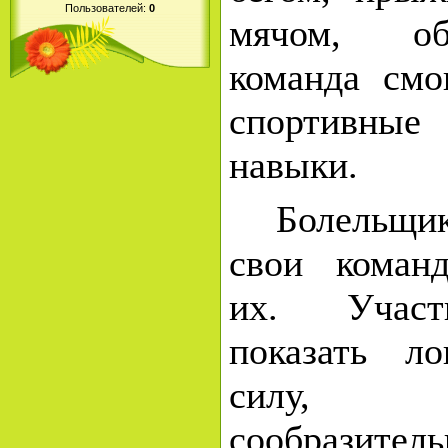
Пользователей:
0
мячом, об
команда смо
спортивные
навыки.
Болельщи
свои коман
их. Участ
показать ло
силу, 
сообраз