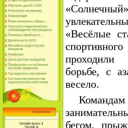
Отдых и оздоровление
«Солнеч
Обучение детей с ОВЗ
Результаты независим...
Информация
увлекатель
Ящик анонимных обращ...
Психолого-педагогическое
«Весёлые ст
сопровождение обучающихся
Политика обработки п...
Деятельность ШСК
спортивн
Фестиваль родительских
инициатив
Профсоюз
проходили
Центр детских инициатив
Профильное и углубленное
борьбе, с аз
изучение предметов
Год педагога и наставника
Система наставничества
весело.
педагогических работников
Командам
заниматель
Статистика
бегом, прыж
Онлайн всего:
1
Гостей:
1