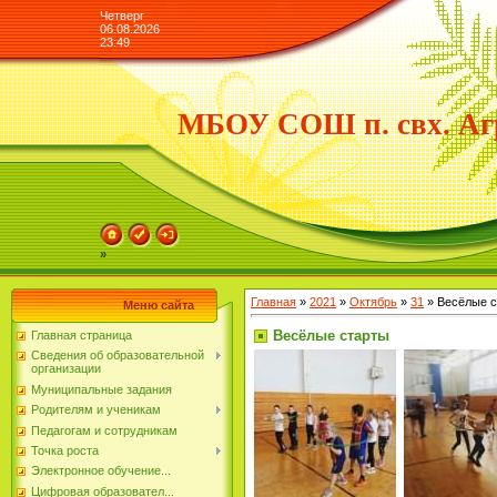
Четверг
06.08.2026
23:49
МБОУ СОШ п. свх. Аг
»
Главная
»
2021
»
Октябрь
»
31
» Весёлые с
Меню сайта
Весёлые старты
Главная страница
Сведения об образовательной
организации
Муниципальные задания
Родителям и ученикам
Педагогам и сотрудникам
Точка роста
Электронное обучение...
Цифровая образовател...