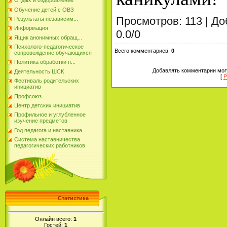
Отдых и оздоровление
Обучение детей с ОВЗ
Просмотров
:
113
|
До
Результаты независим...
Информация
0.0
/
0
Ящик анонимных обращ...
Психолого-педагогическое
Всего комментариев
:
0
сопровождение обучающихся
Политика обработки п...
Добавлять комментарии могу
Деятельность ШСК
[
Р
Фестиваль родительских
инициатив
Профсоюз
Центр детских инициатив
Профильное и углубленное
изучение предметов
Год педагога и наставника
Система наставничества
педагогических работников
Статистика
Онлайн всего:
1
Гостей:
1