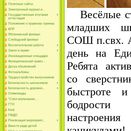
Полезные сайты
Электронный журнал и...
Весёлые ст
Государственная итоговая
аттестация
младших ш
Положение о правилах приема
ВПР
Яблоневский филиал
СОШ п.свх. 
Слободский филиал
Воспитательная работа
день на Ед
Закон и право
Инновационные площадки
Функциональная грамо...
Ребята акти
Доска объявлений
Фотоальбомы
со сверстни
Трудоустройство выпускников
Безопасность школьников
быстроте и
Безопасность дорожно...
Олимпиады
"Союз мальчишек...
бодрости
ГТО
food
настроения
ПФДО
Реализация мероприят...
каникулами!
Вместе ради детей