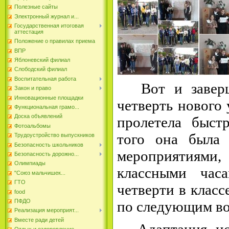
Полезные сайты
Электронный журнал и...
Государственная итоговая
аттестация
Положение о правилах приема
ВПР
Яблоневский филиал
Слободский филиал
Воспитательная работа
Вот и завер
Закон и право
Инновационные площадки
четверть нового 
Функциональная грамо...
Доска объявлений
пролетела быст
Фотоальбомы
того она была
Трудоустройство выпускников
Безопасность школьников
мероприяти
Безопасность дорожно...
Олимпиады
классными час
"Союз мальчишек...
ГТО
четверти в клас
food
ПФДО
по следующим во
Реализация мероприят...
Вместе ради детей
Адаптация н