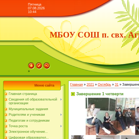
Пятница
07.08.2026
10:44
МБОУ СОШ п. свх. Аг
»
Главная
»
2021
»
Октябрь
»
31
» Завершени
Меню сайта
Завершение 1 четверти
Главная страница
Сведения об образовательной
организации
Муниципальные задания
Родителям и ученикам
Педагогам и сотрудникам
Точка роста
Электронное обучение...
Цифровая образовател...