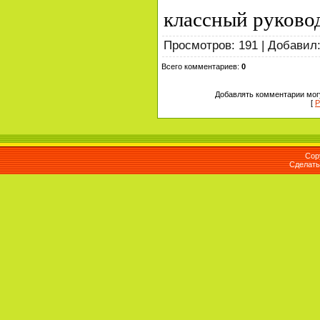
классный руковод
Просмотров
:
191
|
Добавил
Всего комментариев
:
0
Добавлять комментарии могу
[
Р
Cop
Сделат