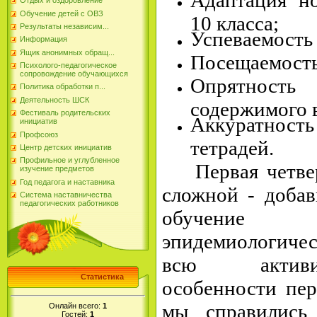
Отдых и оздоровление
Обучение детей с ОВЗ
10 класса;
Результаты независим...
Успеваемость
Информация
Ящик анонимных обращ...
Посещаемость
Психолого-педагогическое
сопровождение обучающихся
Опрятность
Политика обработки п...
Деятельность ШСК
содержимого 
Фестиваль родительских
Аккуратност
инициатив
Профсоюз
тетрадей.
Центр детских инициатив
Профильное и углубленное
Первая четве
изучение предметов
Год педагога и наставника
сложной - добав
Система наставничества
педагогических работников
обучение
эпидемиологиче
всю активи
Статистика
особенности пер
мы справились
Онлайн всего:
1
Гостей:
1