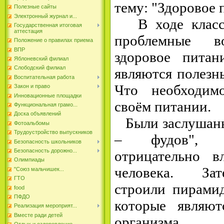
тему: "Здоровое 
Полезные сайты
Электронный журнал и...
В ходе классн
Государственная итоговая
аттестация
проблемные в
Положение о правилах приема
ВПР
здоровое пита
Яблоневский филиал
Слободский филиал
являются полезн
Воспитательная работа
Что необходим
Закон и право
Инновационные площадки
своём питании.
Функциональная грамо...
Доска объявлений
Были заслушаны 
Фотоальбомы
Трудоустройство выпускников
– фудов", в
Безопасность школьников
Безопасность дорожно...
отрицательно 
Олимпиады
человека. Зат
"Союз мальчишек...
ГТО
строили пирамид
food
ПФДО
которые являю
Реализация мероприят...
Вместе ради детей
организма.