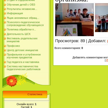
Отдых и оздоровление
Обучение детей с ОВЗ
Результаты независим...
Информация
Ящик анонимных обращ...
Психолого-педагогическое
сопровождение обучающихся
Политика обработки п...
Деятельность ШСК
Фестиваль родительских
Просмотров
:
89
|
Добавил
:
инициатив
Профсоюз
Всего комментариев
:
0
Центр детских инициатив
Профильное и углубленное
Добавлять комментарии могу
изучение предметов
[
Р
Год педагога и наставника
Система наставничества
педагогических работников
Статистика
Онлайн всего:
1
Гостей:
1