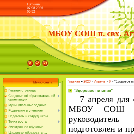
Пятница
07.08.2026
05:52
МБОУ СОШ п. свх. Аг
»
Главная
»
2023
»
Апрель
»
8
» "Здоровое п
Меню сайта
"Здоровое питание"
Главная страница
Сведения об образовательной
7 апреля для о
организации
Муниципальные задания
МБОУ СОШ п.
Родителям и ученикам
руководител
Педагогам и сотрудникам
Точка роста
подготовлен и п
Электронное обучение...
Цифровая образовател...