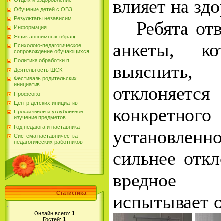
влияет на здо
Отдых и оздоровление
Обучение детей с ОВЗ
Результаты независим...
Ребята отв
Информация
Ящик анонимных обращ...
анкеты, ко
Психолого-педагогическое
сопровождение обучающихся
Политика обработки п...
выяснит
Деятельность ШСК
Фестиваль родительских
инициатив
отклоняет
Профсоюз
Центр детских инициатив
конкретног
Профильное и углубленное
изучение предметов
Год педагога и наставника
установлен
Система наставничества
педагогических работников
сильнее откл
вредное
Статистика
испытывает о
Онлайн всего:
1
Гостей:
1