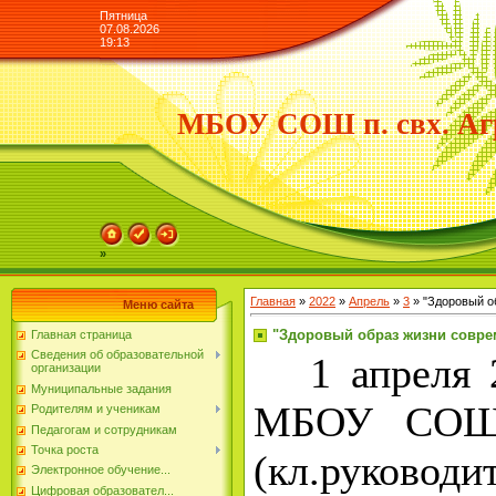
Пятница
07.08.2026
19:13
МБОУ СОШ п. свх. Аг
»
Главная
»
2022
»
Апрель
»
3
» "Здоровый о
Меню сайта
"Здоровый образ жизни совре
Главная страница
Сведения об образовательной
1 апреля 20
организации
Муниципальные задания
МБОУ СОШ 
Родителям и ученикам
Педагогам и сотрудникам
Точка роста
(кл.руковод
Электронное обучение...
Цифровая образовател...