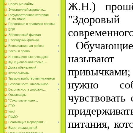
Ж.Н.) прош
Полезные сайты
Электронный журнал и...
"Здоровы
Государственная итоговая
аттестация
Положение о правилах приема
современног
ВПР
Яблоневский филиал
Слободский филиал
Обучающиес
Воспитательная работа
Закон и право
называю
Инновационные площадки
Функциональная грамо...
привычками
Доска объявлений
Фотоальбомы
Трудоустройство выпускников
нужно соб
Безопасность школьников
Безопасность дорожно...
чувствовать 
Олимпиады
"Союз мальчишек...
ГТО
придержив
food
ПФДО
питания, кот
Реализация мероприят...
Вместе ради детей