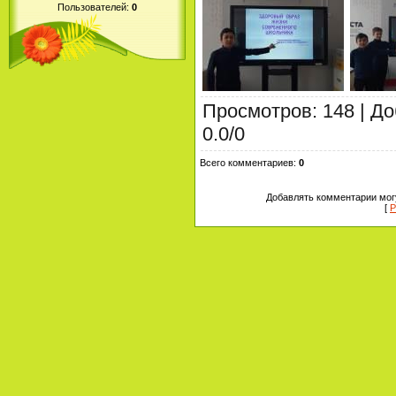
Пользователей:
0
Просмотров
:
148
|
До
0.0
/
0
Всего комментариев
:
0
Добавлять комментарии могу
[
Р