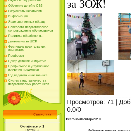
за ЗОЖ!
Отдых и оздоровление
Обучение детей с ОВЗ
Результаты независим...
Информация
Ящик анонимных обращ...
Психолого-педагогическое
сопровождение обучающихся
Политика обработки п...
Деятельность ШСК
Фестиваль родительских
инициатив
Профсоюз
Центр детских инициатив
Профильное и углубленное
изучение предметов
Год педагога и наставника
Система наставничества
педагогических работников
Просмотров
:
71
|
Доб
0.0
/
0
Статистика
Всего комментариев
:
0
Онлайн всего:
1
Гостей:
1
Добавлять комментарии могу