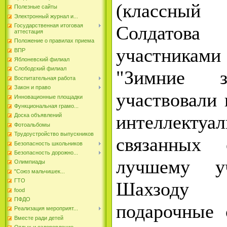
(классный
Полезные сайты
Электронный журнал и...
Солдатов
Государственная итоговая
аттестация
Положение о правилах приема
участниками
ВПР
Яблоневский филиал
Слободский филиал
"Зимние з
Воспитательная работа
Закон и право
участвовали 
Инновационные площадки
Функциональная грамо...
интеллектуал
Доска объявлений
Фотоальбомы
Трудоустройство выпускников
связанных
Безопасность школьников
Безопасность дорожно...
лучшему у
Олимпиады
"Союз мальчишек...
ГТО
Шахзоду 
food
ПФДО
подарочные
Реализация мероприят...
Вместе ради детей