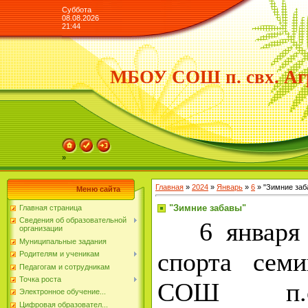
Суббота
08.08.2026
21:44
МБОУ СОШ п. свх. Аг
»
Главная
»
2024
»
Январь
»
6
» "Зимние заб
Меню сайта
"Зимние забавы"
Главная страница
Сведения об образовательной
6 января в
организации
Муниципальные задания
спорта сем
Родителям и ученикам
Педагогам и сотрудникам
Точка роста
СОШ п.с
Электронное обучение...
Цифровая образовател...