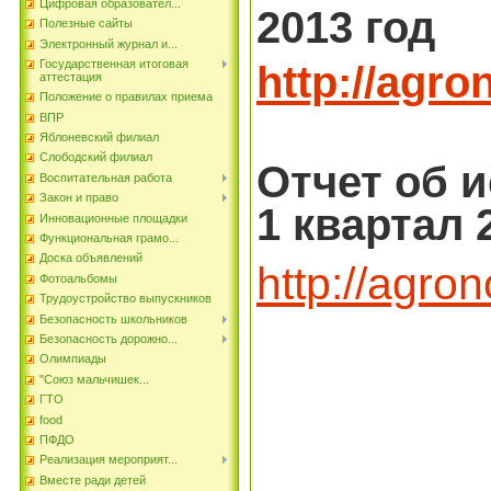
Цифровая образовател...
2013 год
Полезные сайты
Электронный журнал и...
http://agr
Государственная итоговая
аттестация
Положение о правилах приема
ВПР
Яблоневский филиал
Слободский филиал
Отчет об 
Воспитательная работа
Закон и право
1 квартал 2
Инновационные площадки
Функциональная грамо...
Доска объявлений
http://agr
Фотоальбомы
Трудоустройство выпускников
Безопасность школьников
Безопасность дорожно...
Олимпиады
"Союз мальчишек...
ГТО
food
ПФДО
Реализация мероприят...
Вместе ради детей