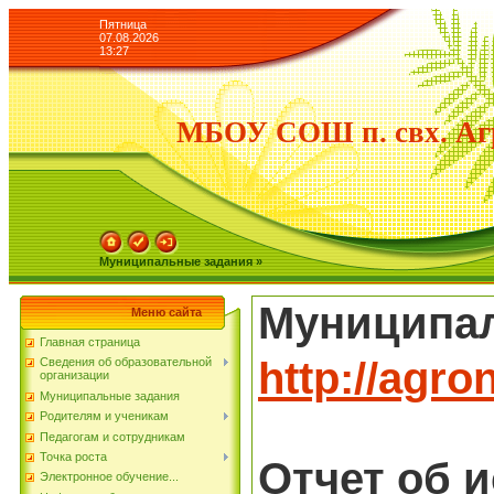
Пятница
07.08.2026
13:27
МБОУ СОШ п. свх. Аг
Муниципальные задания »
Муниципал
Меню сайта
Главная страница
http://agr
Сведения об образовательной
организации
Муниципальные задания
Родителям и ученикам
Педагогам и сотрудникам
Точка роста
Отчет об 
Электронное обучение...