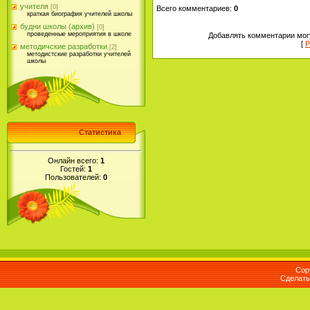
учителя
[0]
Всего комментариев
:
0
краткая биография учителей школы
будни школы (архив)
[0]
проведенные мероприятия в школе
Добавлять комментарии могу
[
Р
методичские разработки
[2]
методистские разработки учителей
школы
Статистика
Онлайн всего:
1
Гостей:
1
Пользователей:
0
Cop
Сделат