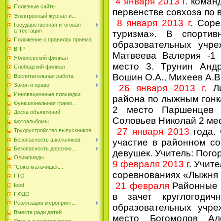
4 января 2013 г
. коман
Полезные сайты
первенстве совхоза по 
Электронный журнал и...
8 января 2013 г
. Сор
Государственная итоговая
аттестация
туризма». В спорти
Положение о правилах приема
образовательных учре
ВПР
Матвеева Валерия -1 
Яблоневский филиал
место 3. Трунин Анд
Слободский филиал
Вошин О.А., Михеев А.В
Воспитательная работа
Закон и право
26 января 2013 г.
Ли
Инновационные площадки
района по лыжным гонка
Функциональная грамо...
2 место Паршенцев 
Доска объявлений
Соловьев Николай 2 мес
Фотоальбомы
27 января 2013
года.
Трудоустройство выпускников
Безопасность школьников
участие в районном с
Безопасность дорожно...
девушек. Учитель: Пого
Олимпиады
9 февраля 2013 г
. Учит
"Союз мальчишек...
соревнованиях «Лыжня
ГТО
21 февраля
Районные 
food
ПФДО
в зачет круглогодич
Реализация мероприят...
образовательных учр
Вместе ради детей
место Богомолов Ал