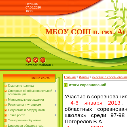
Пятница
07.08.2026
16:19
МБОУ СОШ п. свх. Аг
Каталог файлов »
Главная
»
Файлы
»
участие в соревновани
Меню сайта
итоги соревнований
Главная страница
Сведения об образовательной
организации
Участие в соревнования
Муниципальные задания
4-6 января 2013г
.
Родителям и ученикам
областных соревнова
Педагогам и сотрудникам
школах» среди 97-98 
Точка роста
Погорелов В.А.
Электронное обучение...
Цифровая образовател...