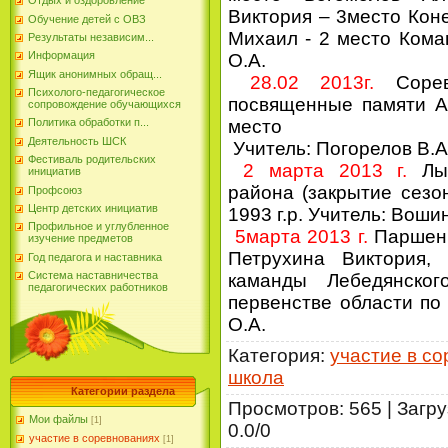
Отдых и оздоровление
Виктория – 3место Кон
Обучение детей с ОВЗ
Михаил - 2 место Кома
Результаты независим...
Информация
О.А.
Ящик анонимных обращ...
28.02 2013г.
Сорев
Психолого-педагогическое
посвященные памяти А
сопровождение обучающихся
место
Политика обработки п...
Деятельность ШСК
Учитель: Погорелов В.А
Фестиваль родительских
2 марта 2013 г.
Лыж
инициатив
района (закрытие сез
Профсоюз
Центр детских инициатив
1993 г.р. Учитель: Воши
Профильное и углубленное
5марта 2013 г.
Паршенц
изучение предметов
Петрухина Виктория,
Год педагога и наставника
Система наставничества
каманды Лебедянско
педагогических работников
первенстве области по
О.А.
Категория
:
участие в с
школа
Категории раздела
Просмотров
:
565
|
Загру
Мои файлы
[1]
0.0
/
0
участие в соревнованиях
[1]