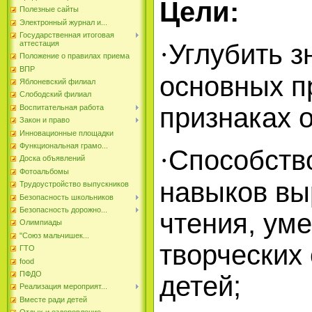
Цели:
Полезные сайты
Электронный журнал и...
Государственная итоговая
Углубить з
аттестация
·
Положение о правилах приема
ВПР
основных п
Яблоневский филиал
Слободский филиал
признаках 
Воспитательная работа
Закон и право
Инновационные площадки
Функциональная грамо...
Способств
·
Доска объявлений
Фотоальбомы
навыков вы
Трудоустройство выпускников
Безопасность школьников
Безопасность дорожно...
чтения, уме
Олимпиады
"Союз мальчишек...
творческих
ГТО
food
ПФДО
детей;
Реализация мероприят...
Вместе ради детей