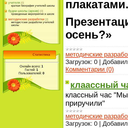
плакатами
учителя
[0]
краткая биография учителей школы
будни школы (архив)
[0]
проведенные мероприятия в школе
Презентаци
методичские разработки
[2]
методистские разработки учителей
школы
осень?»
методичские разрабо
Статистика
Загрузок:
0
|
Добавил
Онлайн всего:
1
Комментарии (0)
Гостей:
1
Пользователей:
0
клаассный ч
классный час "Мы 
приручили"
методичские разрабо
Загрузок:
0
|
Добавил