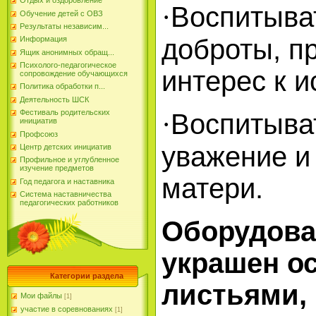
Отдых и оздоровление
Воспитыва
·
Обучение детей с ОВЗ
Результаты независим...
доброты, п
Информация
Ящик анонимных обращ...
Психолого-педагогическое
интерес к и
сопровождение обучающихся
Политика обработки п...
Деятельность ШСК
Фестиваль родительских
Воспитыва
·
инициатив
Профсоюз
уважение и
Центр детских инициатив
Профильное и углубленное
изучение предметов
матери.
Год педагога и наставника
Система наставничества
педагогических работников
Оборудова
украшен о
Категории раздела
листьями,
Мои файлы
[1]
участие в соревнованиях
[1]