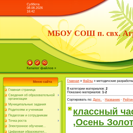
Суббота
08.08.2026
16:42
МБОУ СОШ п. свх. Аг
Каталог файлов »
Главная
»
Файлы
» методичские разработк
Меню сайта
В категории материалов
:
2
Главная страница
Показано материалов
:
1-2
Сведения об образовательной
организации
Сортировать по
:
Дате
·
Названию
·
Рейти
Муниципальные задания
классный ча
Родителям и ученикам
Педагогам и сотрудникам
,Осень Золо
Точка роста
Электронное обучение...
Цифровая образовател...