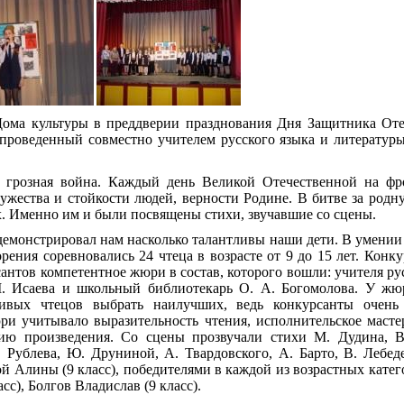
ма культуры в преддверии празднования Дня Защитника Отеч
проведенный совместно учителем русского языка и литератур
грозная война. Каждый день Великой Отечественной на фр
ужества и стойкости людей, верности Родине. В битве за родну
х. Именно им и были посвящены стихи, звучавшие со сцены.
емонстрировал нам насколько талантливы наши дети. В умении
рения соревновались 24 чтеца в возрасте от 9 до 15 лет. Конк
антов компетентное жюри в состав, которого вошли: учителя рус
М. Исаева и школьный библиотекарь О. А. Богомолова. У жюр
ливых чтецов выбрать наилучших, ведь конкурсанты очен
и учитывало выразительность чтения, исполнительское масте
ию произведения. Со сцены прозвучали стихи М. Дудина, В
 Рублева, Ю. Друниной, А. Твардовского, А. Барто, В. Лебед
ой Алины (9 класс), победителями в каждой из возрастных кате
сс), Болгов Владислав (9 класс).