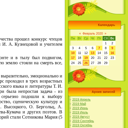
Календарь
«
Февраль 2020
»
ества прошел конкурс чтецов
Пн
Вт
Ср
Чт
Пт
Сб
Вс
1
2
ы И. А. Кузнецовой и учителем
3
4
5
6
7
8
9
10
11
12
13
14
15
16
онте и в тылу был подвигом,
17
18
19
20
21
22
23
ю землю стояли на смерть все,
24
25
26
27
28
29
 выразительно, эмоционально и
урс проходил в трех возрастных
ского языка и литературы Т. И.
и была непростая задача - из
Архив записей
ь серьезно подошли к выбору
2019 Апрель
рство, сценическую культуру и
2019 Май
. Высоцкого, О. Бергольц, А.
2019 Июнь
ева-Кумача и других поэтов. В
2019 Июль
горий стали Сотникова Мария (5
2019 Август
2019 Сентябрь
2019 Октябрь