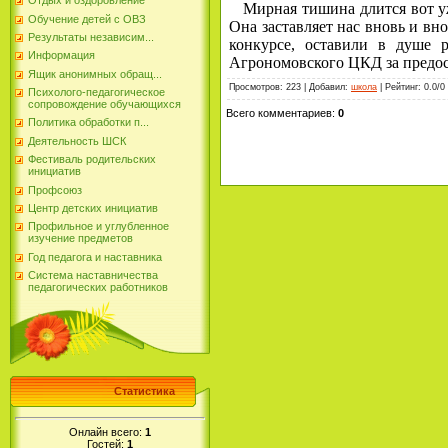
Отдых и оздоровление
Мирная тишина длится вот уже
Обучение детей с ОВЗ
Она заставляет нас вновь и вн
Результаты независим...
конкурсе, оставили в душе 
Информация
Агрономовского ЦКД за предос
Ящик анонимных обращ...
Просмотров
:
223
|
Добавил
:
школа
|
Рейтинг
:
0.0
/
0
Психолого-педагогическое
сопровождение обучающихся
Всего комментариев
:
0
Политика обработки п...
Деятельность ШСК
Фестиваль родительских
инициатив
Профсоюз
Центр детских инициатив
Профильное и углубленное
изучение предметов
Год педагога и наставника
Система наставничества
педагогических работников
Статистика
Онлайн всего:
1
Гостей:
1