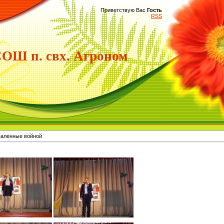
Приветствую Вас
Гость
RSS
Ш п. свх. Агроном
паленные войной