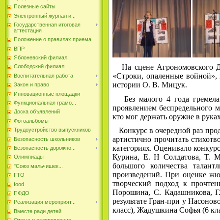
Полезные сайты
Электронный журнал и...
Государственная итоговая
аттестация
Положение о правилах приема
ВПР
Яблоневский филиал
На сцене Агрономовского До
Слободский филиал
«Строки, опаленные войной», 
Воспитательная работа
истории О. В. Мицук.
Закон и право
Инновационные площадки
Без малого 4 года гремела 
Функциональная грамо...
проявлением беспредельного м
Доска объявлений
кто мог держать оружие в рука
Фотоальбомы
Конкурс в очередной раз прод
Трудоустройство выпускников
артистично прочитать стихотво
Безопасность школьников
категориях. Оценивало конкурс
Безопасность дорожно...
Курина, Е. Н Солдатова, Т. 
Олимпиады
большого количества талант
"Союз мальчишек...
произведений. При оценке жюр
ГТО
творческий подход к прочтен
food
Порошина, С. Кадашникова, Г.
ПФДО
результате Гран-при у Насонов
Реализация мероприят...
класс), Жадушкина Софья (6 кла
Вместе ради детей