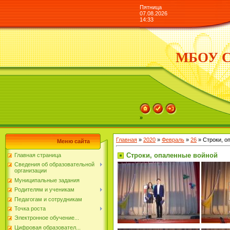
Пятница
07.08.2026
14:33
МБОУ СО
»
Главная
»
2020
»
Февраль
»
26
» Строки, о
Меню сайта
Строки, опаленные войной
Главная страница
Сведения об образовательной
организации
Муниципальные задания
Родителям и ученикам
Педагогам и сотрудникам
Точка роста
Электронное обучение...
Цифровая образовател...