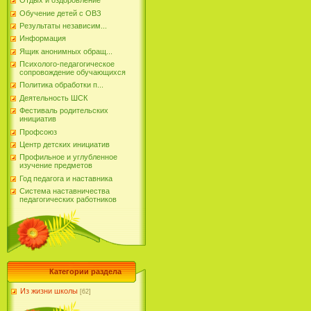
Отдых и оздоровление
Обучение детей с ОВЗ
Результаты независим...
Информация
Ящик анонимных обращ...
Психолого-педагогическое
сопровождение обучающихся
Политика обработки п...
Деятельность ШСК
Фестиваль родительских
инициатив
Профсоюз
Центр детских инициатив
Профильное и углубленное
изучение предметов
Год педагога и наставника
Система наставничества
педагогических работников
Категории раздела
Из жизни школы
[62]