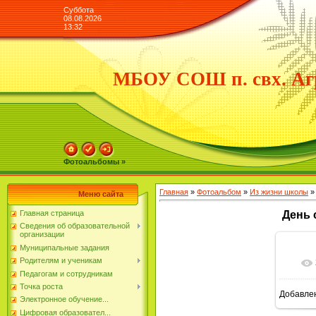
Суббота
08.08.2026
13:32
МБОУ СОШ п. свх. Аг
Фотоальбомы »
Главная
»
Фотоальбом
»
Из жизни школы
»
Меню сайта
Главная страница
День 
Сведения об образовательной
организации
Муниципальные задания
Родителям и ученикам
Педагогам и сотрудникам
Точка роста
Добавле
Электронное обучение...
Цифровая образовател...