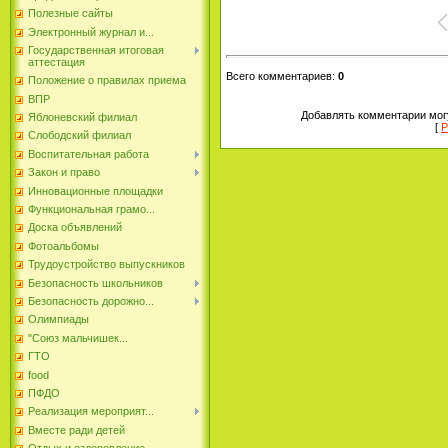
Полезные сайты
Электронный журнал и...
Государственная итоговая
аттестация
Всего комментариев
:
0
Положение о правилах приема
ВПР
Добавлять комментарии могу
Яблоневский филиал
[
Р
Слободский филиал
Воспитательная работа
Закон и право
Инновационные площадки
Функциональная грамо...
Доска объявлений
Фотоальбомы
Трудоустройство выпускников
Безопасность школьников
Безопасность дорожно...
Олимпиады
"Союз мальчишек...
ГТО
food
ПФДО
Реализация мероприят...
Вместе ради детей