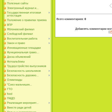
Полезные сайты
Электронный журнал и...
Государственная итоговая
аттестация
Всего комментариев
:
0
Положение о правилах приема
ВПР
Добавлять комментарии могу
Яблоневский филиал
[
Р
Слободский филиал
Воспитательная работа
Закон и право
Инновационные площадки
Функциональная грамо...
Доска объявлений
Фотоальбомы
Трудоустройство выпускников
Безопасность школьников
Безопасность дорожно...
Олимпиады
"Союз мальчишек...
ГТО
food
ПФДО
Реализация мероприят...
Вместе ради детей