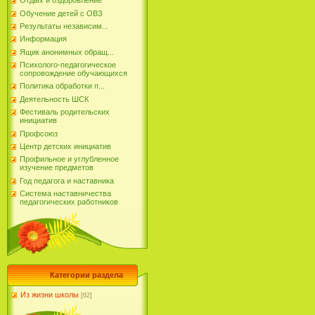
Отдых и оздоровление
Обучение детей с ОВЗ
Результаты независим...
Информация
Ящик анонимных обращ...
Психолого-педагогическое
сопровождение обучающихся
Политика обработки п...
Деятельность ШСК
Фестиваль родительских
инициатив
Профсоюз
Центр детских инициатив
Профильное и углубленное
изучение предметов
Год педагога и наставника
Система наставничества
педагогических работников
Категории раздела
Из жизни школы
[62]