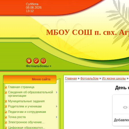
Суббота
08.08.2026
13:12
МБОУ СОШ п. свх. Аг
Фотоальбомы »
Главная
»
Фотоальбом
»
Из жизни школы
»
Меню сайта
Главная страница
День 
Сведения об образовательной
организации
Муниципальные задания
Родителям и ученикам
Педагогам и сотрудникам
Точка роста
Добавле
Электронное обучение...
Цифровая образовател...