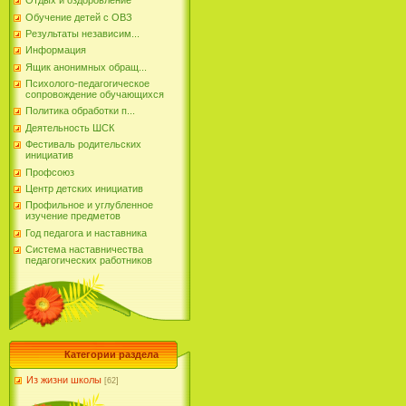
Отдых и оздоровление
Обучение детей с ОВЗ
Результаты независим...
Информация
Ящик анонимных обращ...
Психолого-педагогическое
сопровождение обучающихся
Политика обработки п...
Деятельность ШСК
Фестиваль родительских
инициатив
Профсоюз
Центр детских инициатив
Профильное и углубленное
изучение предметов
Год педагога и наставника
Система наставничества
педагогических работников
Категории раздела
Из жизни школы
[62]