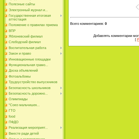
Полезные сайты
Электронный журнал и...
Государственная итоговая
аттестация
Всего комментариев
:
0
Положение о правилах приема
ВПР
Добавлять комментарии могу
Яблоневский филиал
[
Р
Слободский филиал
Воспитательная работа
Закон и право
Инновационные площадки
Функциональная грамо...
Доска объявлений
Фотоальбомы
Трудоустройство выпускников
Безопасность школьников
Безопасность дорожно...
Олимпиады
"Союз мальчишек...
ГТО
food
ПФДО
Реализация мероприят...
Вместе ради детей