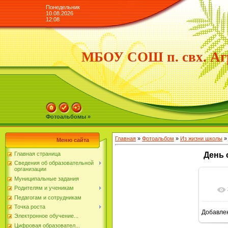
Понедельник
10.08.2026
12:08
МБОУ СОШ п. свх. Аг
Фотоальбомы »
Главная
»
Фотоальбом
»
Из жизни школы
»
Меню сайта
Главная страница
День 
Сведения об образовательной
организации
Муниципальные задания
Родителям и ученикам
Педагогам и сотрудникам
Точка роста
Добавле
Электронное обучение...
Цифровая образовател...