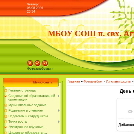
Четверг
06.08.2026
23:34
МБОУ СОШ п. свх. Аг
Фотоальбомы »
Главная
»
Фотоальбом
»
Из жизни школы
»
Меню сайта
Главная страница
День 
Сведения об образовательной
организации
Муниципальные задания
Родителям и ученикам
Педагогам и сотрудникам
Точка роста
Добавле
Электронное обучение...
Цифровая образовател...