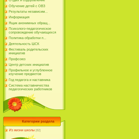
Отдых и оздоровление
Обучение детей с ОВЗ
Результаты независим...
Информация
Ящик анонимных обращ...
Психолого-педагогическое
сопровождение обучающихся
Политика обработки п...
Деятельность ШСК
Фестиваль родительских
инициатив
Профсоюз
Центр детских инициатив
Профильное и углубленное
изучение предметов
Год педагога и наставника
Система наставничества
педагогических работников
Категории раздела
Из жизни школы
[62]