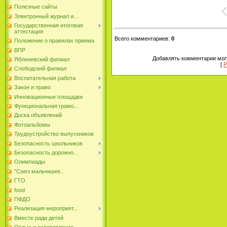
Полезные сайты
Электронный журнал и...
Государственная итоговая
аттестация
Всего комментариев
:
0
Положение о правилах приема
ВПР
Добавлять комментарии могу
Яблоневский филиал
[
Р
Слободский филиал
Воспитательная работа
Закон и право
Инновационные площадки
Функциональная грамо...
Доска объявлений
Фотоальбомы
Трудоустройство выпускников
Безопасность школьников
Безопасность дорожно...
Олимпиады
"Союз мальчишек...
ГТО
food
ПФДО
Реализация мероприят...
Вместе ради детей