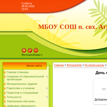
Суббота
08.08.2026
23:54
МБОУ СОШ п. свх. Аг
Фотоальбомы »
Главная
»
Фотоальбом
»
Из жизни школы
»
Меню сайта
Главная страница
День 
Сведения об образовательной
организации
Муниципальные задания
Родителям и ученикам
Педагогам и сотрудникам
Точка роста
Добавле
Электронное обучение...
Цифровая образовател...