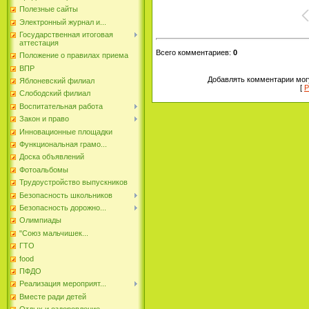
Полезные сайты
Электронный журнал и...
Государственная итоговая
аттестация
Всего комментариев
:
0
Положение о правилах приема
ВПР
Добавлять комментарии могу
Яблоневский филиал
[
Р
Слободский филиал
Воспитательная работа
Закон и право
Инновационные площадки
Функциональная грамо...
Доска объявлений
Фотоальбомы
Трудоустройство выпускников
Безопасность школьников
Безопасность дорожно...
Олимпиады
"Союз мальчишек...
ГТО
food
ПФДО
Реализация мероприят...
Вместе ради детей