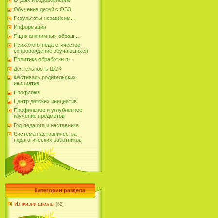
Отдых и оздоровление
Обучение детей с ОВЗ
Результаты независим...
Информация
Ящик анонимных обращ...
Психолого-педагогическое
сопровождение обучающихся
Политика обработки п...
Деятельность ШСК
Фестиваль родительских
инициатив
Профсоюз
Центр детских инициатив
Профильное и углубленное
изучение предметов
Год педагога и наставника
Система наставничества
педагогических работников
Категории раздела
Из жизни школы
[62]