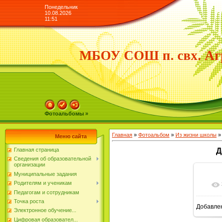
Понедельник
10.08.2026
11:51
МБОУ СОШ п. свх. Аг
Фотоальбомы »
Главная
»
Фотоальбом
»
Из жизни школы
»
Меню сайта
Главная страница
Д
Сведения об образовательной
организации
Муниципальные задания
Родителям и ученикам
Педагогам и сотрудникам
Точка роста
Добавле
Электронное обучение...
Цифровая образовател...