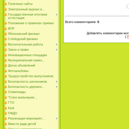
Полезные сайты
Электронный журнал и...
Государственная итоговая
аттестация
Всего комментариев
:
0
Положение о правилах приема
ВПР
Добавлять комментарии могу
Яблоневский филиал
[
Р
Слободский филиал
Воспитательная работа
Закон и право
Инновационные площадки
Функциональная грамо...
Доска объявлений
Фотоальбомы
Трудоустройство выпускников
Безопасность школьников
Безопасность дорожно...
Олимпиады
"Союз мальчишек...
ГТО
food
ПФДО
Реализация мероприят...
Вместе ради детей