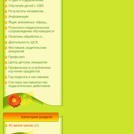
Отдых и оздоровление
Обучение детей с ОВЗ
Результаты независим...
Информация
Ящик анонимных обращ...
Психолого-педагогическое
сопровождение обучающихся
Политика обработки п...
Деятельность ШСК
Фестиваль родительских
инициатив
Профсоюз
Центр детских инициатив
Профильное и углубленное
изучение предметов
Год педагога и наставника
Система наставничества
педагогических работников
Категории раздела
Из жизни школы
[62]