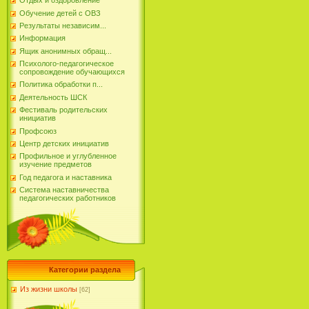
Отдых и оздоровление
Обучение детей с ОВЗ
Результаты независим...
Информация
Ящик анонимных обращ...
Психолого-педагогическое
сопровождение обучающихся
Политика обработки п...
Деятельность ШСК
Фестиваль родительских
инициатив
Профсоюз
Центр детских инициатив
Профильное и углубленное
изучение предметов
Год педагога и наставника
Система наставничества
педагогических работников
Категории раздела
Из жизни школы
[62]