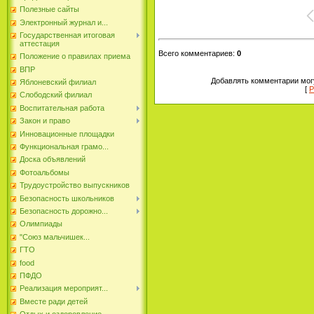
Полезные сайты
Электронный журнал и...
Государственная итоговая
аттестация
Всего комментариев
:
0
Положение о правилах приема
ВПР
Добавлять комментарии могу
Яблоневский филиал
[
Р
Слободский филиал
Воспитательная работа
Закон и право
Инновационные площадки
Функциональная грамо...
Доска объявлений
Фотоальбомы
Трудоустройство выпускников
Безопасность школьников
Безопасность дорожно...
Олимпиады
"Союз мальчишек...
ГТО
food
ПФДО
Реализация мероприят...
Вместе ради детей