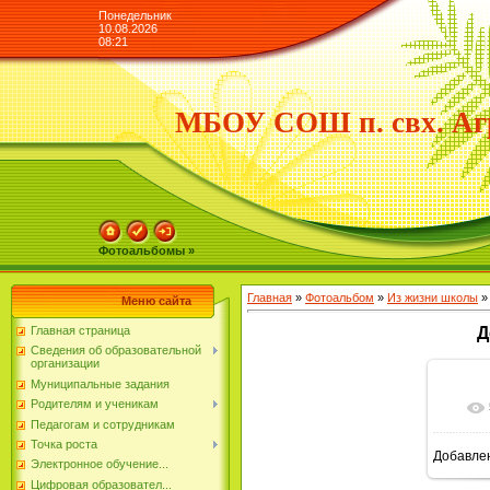
Понедельник
10.08.2026
08:21
МБОУ СОШ п. свх. Аг
Фотоальбомы »
Главная
»
Фотоальбом
»
Из жизни школы
»
Меню сайта
Главная страница
Д
Сведения об образовательной
организации
Муниципальные задания
Родителям и ученикам
Педагогам и сотрудникам
Точка роста
Добавле
Электронное обучение...
Цифровая образовател...