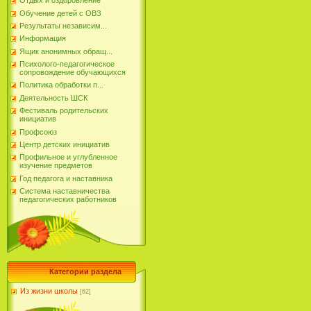
Отдых и оздоровление
Обучение детей с ОВЗ
Результаты независим...
Информация
Ящик анонимных обращ...
Психолого-педагогическое
сопровождение обучающихся
Политика обработки п...
Деятельность ШСК
Фестиваль родительских
инициатив
Профсоюз
Центр детских инициатив
Профильное и углубленное
изучение предметов
Год педагога и наставника
Система наставничества
педагогических работников
Категории раздела
Из жизни школы
[62]