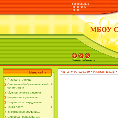
Воскресенье
09.08.2026
09:08
МБОУ СО
Фотоальбомы »
Главная
»
Фотоальбом
»
Из жизни школы
»
Меню сайта
Главная страница
Сведения об образовательной
организации
Муниципальные задания
Родителям и ученикам
Педагогам и сотрудникам
Точка роста
Электронное обучение...
Цифровая образовател...