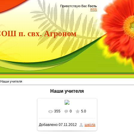
Приветствую Вас
Гость
RSS
Ш п. свх. Агроном
 Наши учителя
Наши учителя
355
0
5.0
Добавлено
07.11.2012
школа