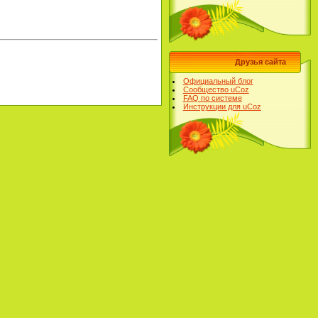
Друзья сайта
Официальный блог
Сообщество uCoz
FAQ по системе
Инструкции для uCoz