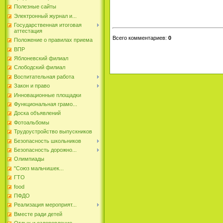
Полезные сайты
Электронный журнал и...
Государственная итоговая
аттестация
Всего комментариев
:
0
Положение о правилах приема
ВПР
Яблоневский филиал
Слободский филиал
Воспитательная работа
Закон и право
Инновационные площадки
Функциональная грамо...
Доска объявлений
Фотоальбомы
Трудоустройство выпускников
Безопасность школьников
Безопасность дорожно...
Олимпиады
"Союз мальчишек...
ГТО
food
ПФДО
Реализация мероприят...
Вместе ради детей